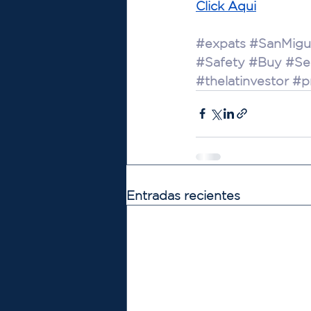
Click 
Aqui
#expats
#SanMigu
#Safety
#Buy
#Sel
#thelatinvestor
#p
Entradas recientes