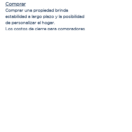
Comprar
Comprar una propiedad brinda 
estabilidad a largo plazo y la posibilidad 
de personalizar el hogar.
Los costos de cierre para compradores 
generalmente oscilan entre el 4–6% del 
precio de compra, incluyendo impuestos 
y honorarios notariales.
Muchos compradores potenciales pasan 
varios meses en la ciudad antes de 
decidir si comprar es la mejor decisión 
para ellos.
6. Comunidad y Vida 
Diaria
El ambiente comunitario de San Miguel 
es una de las características que 
muchos residentes mencionan al 
describir la ciudad.